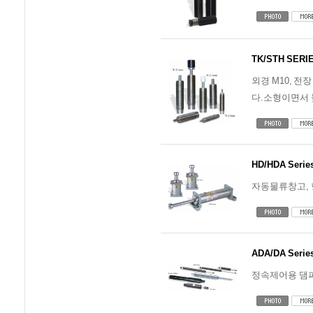
TK/STH SERI
외경 M10, 
다.소형이면서 
HD/HDA Serie
자동물류창고, 
ADA/DA Serie
정속제어용 댐퍼