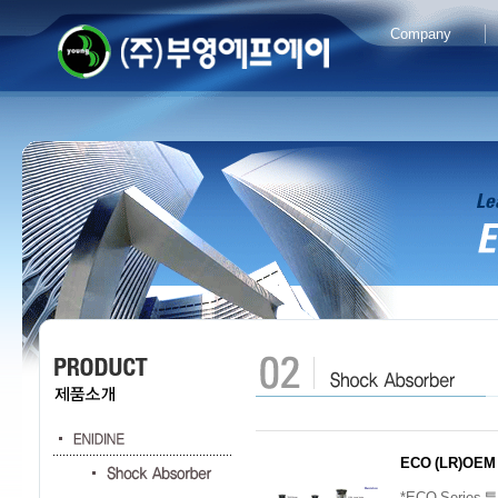
Company
ECO (LR)OEM 
*ECO Seri