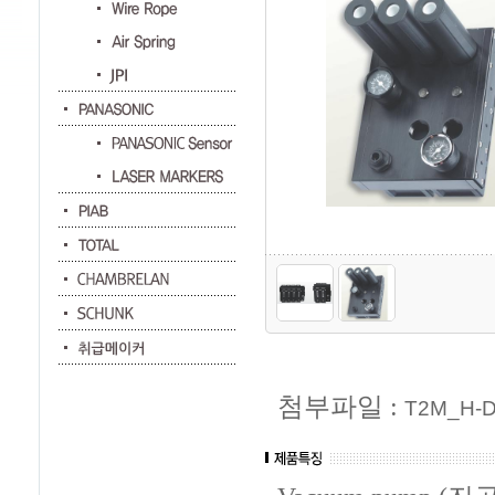
첨부파일 :
T2M_H-D