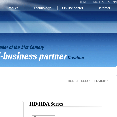
Product
Technology
On-line center
Customer
HOME > PRODUCT >
ENIDINE
HD/HDA Series